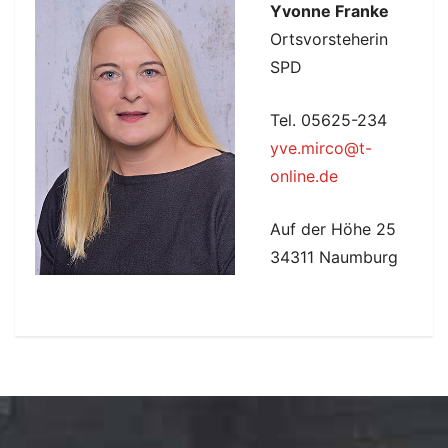
Yvonne Franke
Ortsvorsteherin
SPD
Tel. 05625-234
yve.mirco@t-
online.de
Auf der Höhe 25
34311 Naumburg